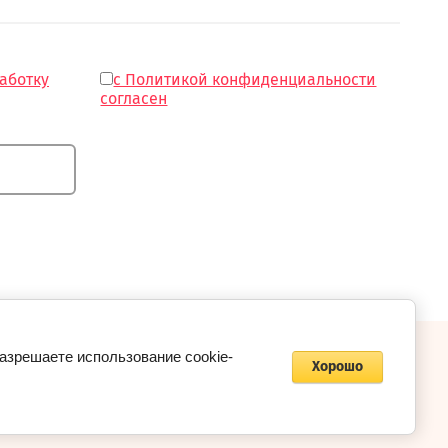
работку
с Политикой конфиденциальности
согласен
разрешаете использование cookie-
Хорошо
Мегагрупп.ру