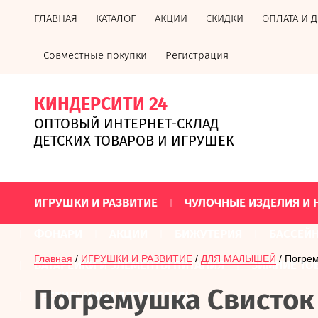
ГЛАВНАЯ
КАТАЛОГ
АКЦИИ
СКИДКИ
ОПЛАТА И 
Совместные покупки
Регистрация
КИНДЕРСИТИ 24
ОПТОВЫЙ ИНТЕРНЕТ-СКЛАД
ДЕТСКИХ ТОВАРОВ И ИГРУШЕК
ИГРУШКИ И РАЗВИТИЕ
ЧУЛОЧНЫЕ ИЗДЕЛИЯ И 
ФОНАРИ
АКЦИИ
БИЖУТЕРИЯ
БАССЕЙ
Главная
 / 
ИГРУШКИ И РАЗВИТИЕ
 / 
ДЛЯ МАЛЫШЕЙ
 / Погре
БАТАРЕЙКИ И ЭЛЕМЕНТЫ ПИТАНИЯ
ЗИМНИЕ ТО
Погремушка Свисток
СВЕТИЛЬНИКИ ДЛЯ РАССАДЫ