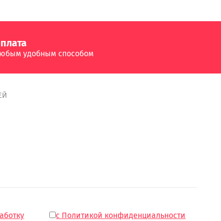
плата
юбым удобным способом
ЕЙ
работку
с Политикой конфиденциальности