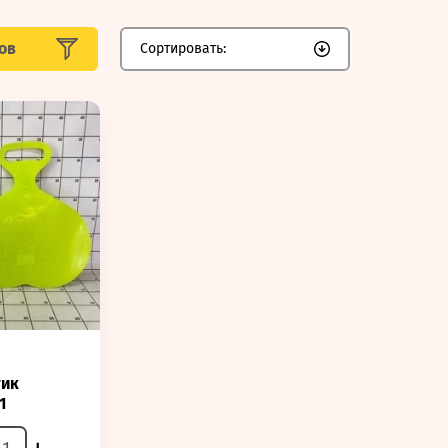
ов
Сортировать:
тик
1