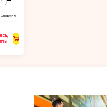
+
 сравнению
есь,
еть