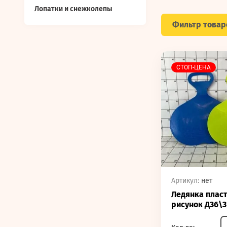
Лопатки и снежколепы
Фильтр товар
СТОП-ЦЕНА
Артикул:
нет
Ледянка плас
рисунок Д36\3