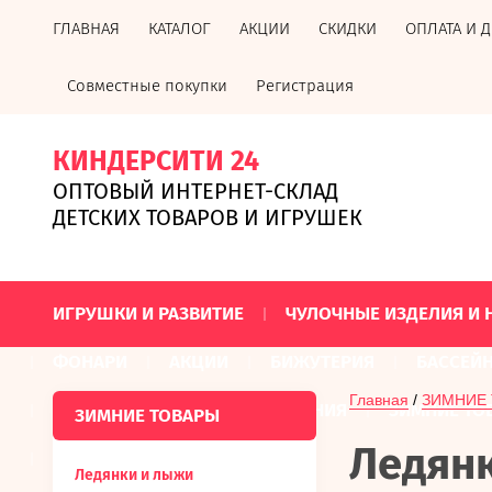
ГЛАВНАЯ
КАТАЛОГ
АКЦИИ
СКИДКИ
ОПЛАТА И 
Совместные покупки
Регистрация
КИНДЕРСИТИ 24
ОПТОВЫЙ ИНТЕРНЕТ-СКЛАД
ДЕТСКИХ ТОВАРОВ И ИГРУШЕК
ИГРУШКИ И РАЗВИТИЕ
ЧУЛОЧНЫЕ ИЗДЕЛИЯ И 
ФОНАРИ
АКЦИИ
БИЖУТЕРИЯ
БАССЕЙ
Главная
 / 
ЗИМНИЕ
БАТАРЕЙКИ И ЭЛЕМЕНТЫ ПИТАНИЯ
ЗИМНИЕ ТО
ЗИМНИЕ ТОВАРЫ
Ледян
СВЕТИЛЬНИКИ ДЛЯ РАССАДЫ
Ледянки и лыжи