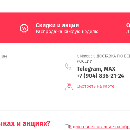
Cкидки и акции
О
Распродажа каждую неделю
Л
нам
г. Ижевск, ДОСТАВКА ПО ВС
РОССИИ
Telegram, MAX
+7 (904) 836-21-24
Смотреть на карте
нках и акциях?
Я даю свое согласие на об